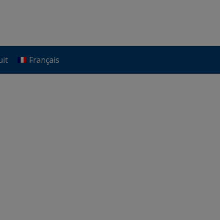
uit
Français
uit
Français