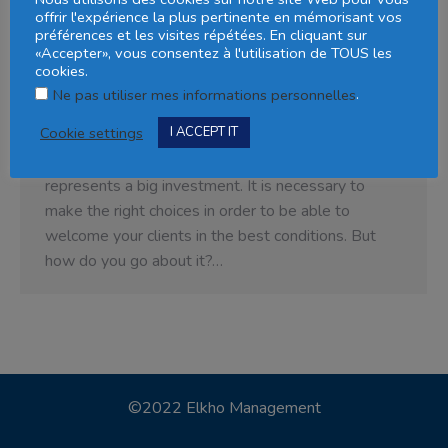
offrir l'expérience la plus pertinente en mémorisant vos
practice?
préférences et les visites répétées. En cliquant sur
«Accepter», vous consentez à l'utilisation de TOUS les
Uncategorized
By
Elkho management
cookies.
24 November 2022
Leave a comment
.
Ne pas utiliser mes informations personnelles
How to properly equip your dental practice? When
Cookie settings
I ACCEPT IT
you open your practice, it is sometimes difficult to
think of everything. The dental equipment
represents a big investment. It is necessary to
make the right choices in order to be able to
welcome your clients in the best conditions. But
how do you go about it?…
©2022 Elkho Management