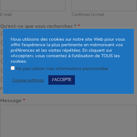
E-mail
Confirmez l’e-mail
Qu’est-ce que vous recherchez ?
*
Gestion administrative
Nous utilisons des cookies sur notre site Web pour vous
Pilotage de gestion
offrir l'expérience la plus pertinente en mémorisant vos
préférences et les visites répétées. En cliquant sur
Recrutement
«Accepter», vous consentez à l'utilisation de TOUS les
cookies.
Communication
.
Ne pas utiliser mes informations personnelles
Digitalisation
Soutien juridique et fiscal
Cookie settings
J'ACCEPTE
Plusieurs choix possibles
Message
*